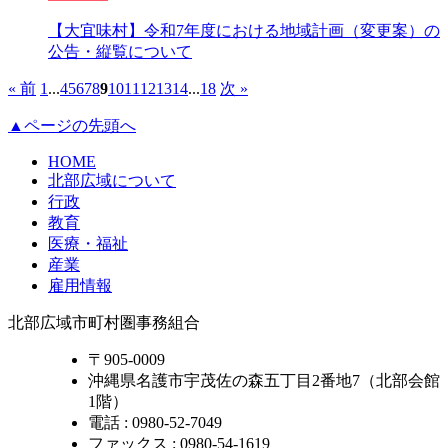
【大宜味村】令和7年度における地域計画（変更案）の
公告・縦覧について
« 前
1
...
4
5
6
7
8
9
10
11
12
13
14
...
18
次 »
▲ページの先頭へ
HOME
北部広域について
行政
教育
医療・福祉
産業
雇用情報
北部広域市町村圏事務組合
〒905-0009
沖縄県名護市宇茂佐の森五丁目2番地7（北部会館
1階）
電話 : 0980-52-7049
ファックス : 0980-54-1619