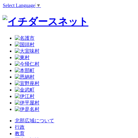
Select Language
▼
北部広域について
行政
教育