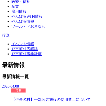
医療・福祉
産業
雇用情報
やんばるWi-Fi情報
やんばる情報
ツール・ドおきなわ
行政
イベント情報
12市町村広報誌
12市町村事業計画
最新情報
最新情報一覧
2026.04.08
【伊是名村】一部公共施設の使用禁止について