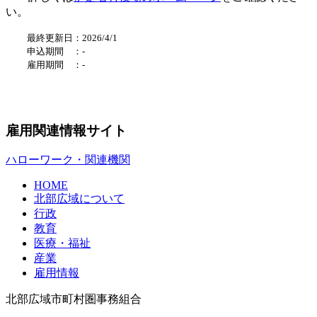
い。
最終更新日：2026/4/1
申込期間 ：
-
雇用期間 ：
-
雇用関連情報サイト
ハローワーク・関連機関
HOME
北部広域について
行政
教育
医療・福祉
産業
雇用情報
北部広域市町村圏事務組合