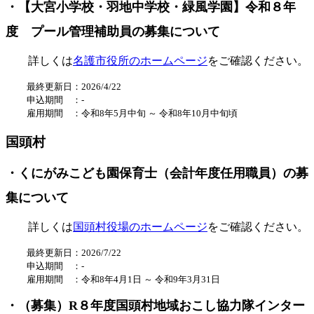
・【大宮小学校・羽地中学校・緑風学園】令和８年
度 プール管理補助員の募集について
詳しくは
名護市役所のホームページ
をご確認ください。
最終更新日：2026/4/22
申込期間 ：
-
雇用期間 ：
令和8年5
月
中旬
～ 令和8年10月
中旬頃
国頭村
・くにがみこども園保育士（会計年度任用職員）の募
集について
詳しくは
国頭村役場のホームページ
をご確認ください。
最終更新日：2026/7/22
申込期間 ：-
雇用期間 ：
令和8年4月1日 ～ 令和9年3月31日
・（募集）R８年度国頭村地域おこし協力隊インター