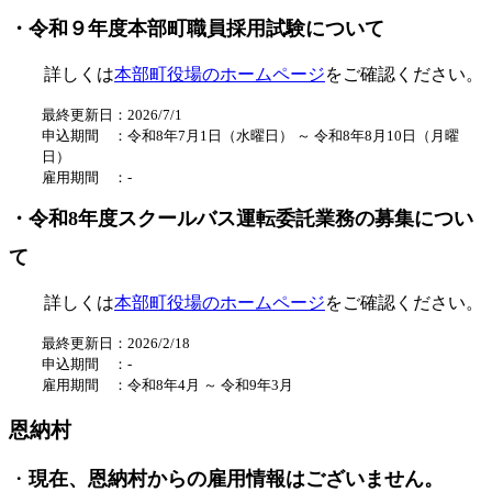
・令和９年度本部町職員採用試験について
詳しくは
本部町役場のホームページ
をご確認ください。
最終更新日：2026/7/1
申込期間 ：
令和8
年7
月1日（水
曜日
） ～
令和8年8
月10
日（月曜
日）
雇用期間 ：
-
・令和8年度スクールバス運転委託業務の募集につい
て
詳しくは
本部町役場のホームページ
をご確認ください。
最終更新日：2026/2/18
申込期間 ：
-
雇用期間 ：
令和8年4
月 ～ 令和9年3月
恩納村
・
現在、恩納村からの雇用情報はございません。