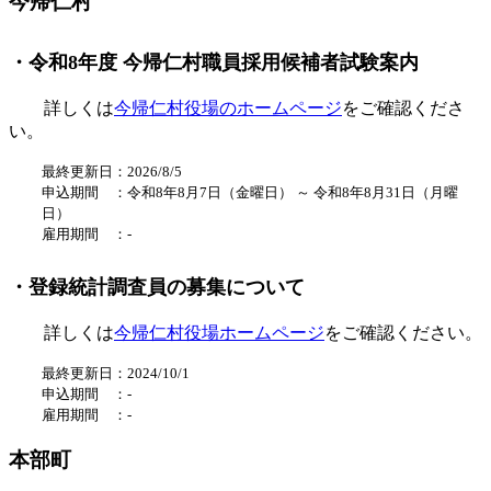
今帰仁村
・令和8年度 今帰仁村職員採用候補者試験案内
詳しくは
今帰仁村役場のホームページ
をご確認くださ
い。
最終更新日：2026/8/5
申込期間 ：
令和8
年8
月7日（金
曜日
） ～
令和8年8
月31
日（月曜
日）
雇用期間 ：
-
・登録統計調査員の募集について
詳しくは
今帰仁村役場ホームページ
をご確認ください。
最終更新日：2024/10/1
申込期間 ：‐
雇用期間 ：
‐
本部町