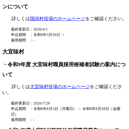
ンについて
詳しくは
国頭村役場のホームページ
をご確認ください。
最終更新日：2026/4/1
申込期間 ：
令和8
年3
月30日 ～
雇用期間 ：
-
大宜味村
・令和9年度 大宜味村職員採用候補者試験の案内につ
いて
詳しくは
大宜味村役場のホームページ
をご確認くださ
い。
最終更新日：2026/7/29
申込期間 ：
令和8
年8
月3日（
月曜日
） ～
令和8年8
月
28日（金曜
日）
雇用期間 ：
-