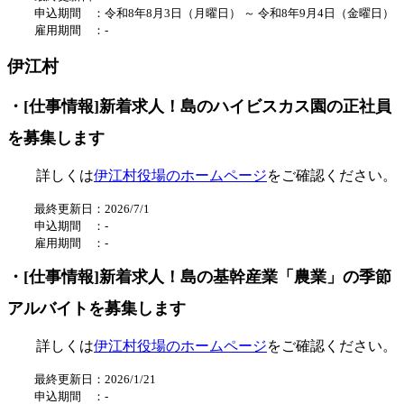
申込期間 ：
令和8
年8
月3日（
月曜日
） ～
令和8年9
月4
日（金曜日）
雇用期間 ：
-
伊江村
・[仕事情報]新着求人！島のハイビスカス園の正社員
を募集します
詳しくは
伊江村役場のホームページ
をご確認ください。
最終更新日：2026/7/1
申込期間 ：-
雇用期間 ：
-
・[仕事情報]新着求人！島の基幹産業「農業」の季節
アルバイトを募集します
詳しくは
伊江村役場のホームページ
をご確認ください。
最終更新日：2026/1/21
申込期間 ：
-