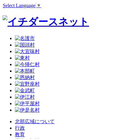
Select Language
▼
北部広域について
行政
教育