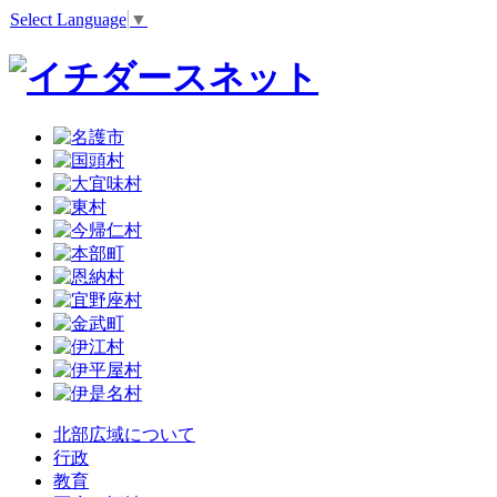
Select Language
▼
北部広域について
行政
教育