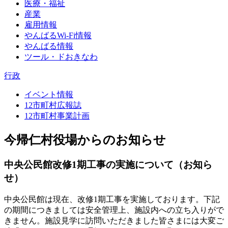
医療・福祉
産業
雇用情報
やんばるWi-Fi情報
やんばる情報
ツール・ドおきなわ
行政
イベント情報
12市町村広報誌
12市町村事業計画
今帰仁村役場からのお知らせ
中央公民館改修1期工事の実施について（お知ら
せ）
中央公民館は現在、改修1期工事を実施しております。下記
の期間につきましては安全管理上、施設内への立ち入りがで
きません。施設見学に訪問いただきました皆さまには大変ご