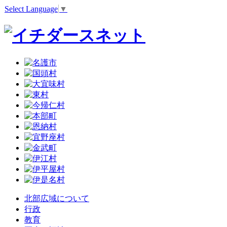
Select Language
▼
北部広域について
行政
教育