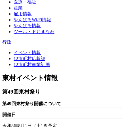
医療・福祉
産業
雇用情報
やんばるWi-Fi情報
やんばる情報
ツール・ドおきなわ
行政
イベント情報
12市町村広報誌
12市町村事業計画
東村イベント情報
第49回東村祭り
第49回東村祭り開催について
開催日
令和8年8月1日（土) ※予定