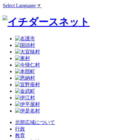
Select Language
▼
北部広域について
行政
教育