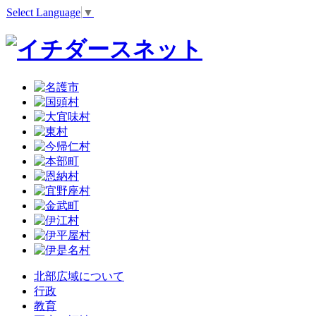
Select Language
▼
北部広域について
行政
教育