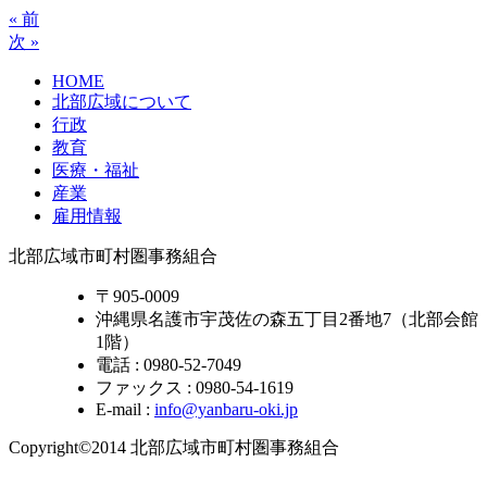
« 前
次 »
HOME
北部広域について
行政
教育
医療・福祉
産業
雇用情報
北部広域市町村圏事務組合
〒905-0009
沖縄県名護市宇茂佐の森五丁目2番地7（北部会館
1階）
電話 : 0980-52-7049
ファックス : 0980-54-1619
E-mail :
info@yanbaru-oki.jp
Copyright©2014 北部広域市町村圏事務組合