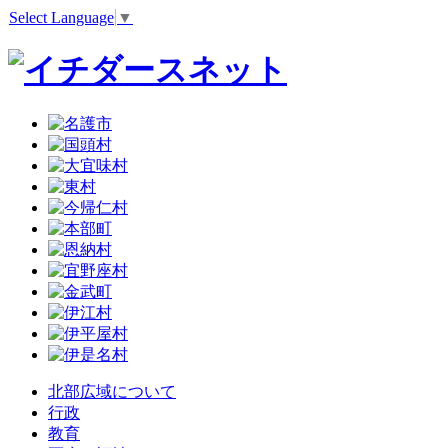
Select Language
▼
北部広域について
行政
教育