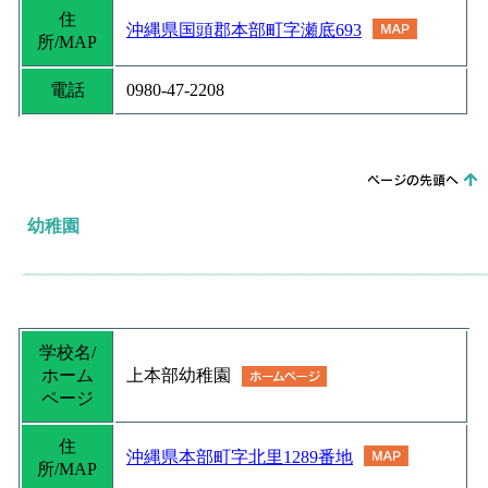
住
沖縄県国頭郡本部町字瀬底693
所/MAP
電話
0980-47-2208
幼稚園
学校名/
ホーム
上本部幼稚園
ページ
住
沖縄県本部町字北里1289番地
所/MAP