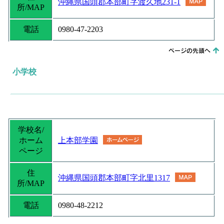
沖縄県国頭郡本部町字渡久地231-1
所/MAP
電話
0980-47-2203
小学校
学校名/
ホーム
上本部学園
ページ
住
沖縄県国頭郡本部町字北里1317
所/MAP
電話
0980-48-2212