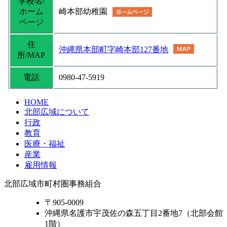
学校名/
ホーム
崎本部幼稚園
ページ
住
沖縄県本部町字崎本部127番地
所/MAP
電話
0980-47-5919
HOME
北部広域について
行政
教育
医療・福祉
産業
雇用情報
北部広域市町村圏事務組合
〒905-0009
沖縄県名護市宇茂佐の森五丁目2番地7（北部会館
1階）