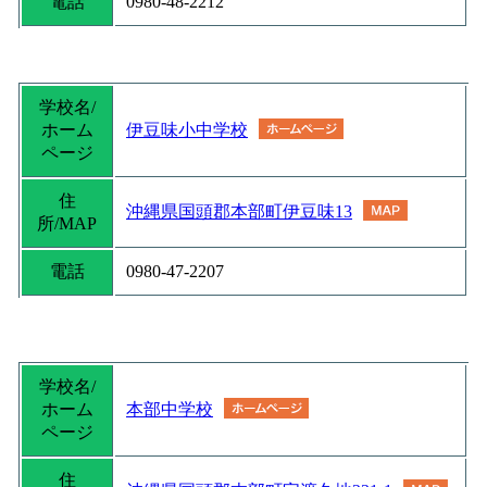
電話
0980-48-2212
学校名/
ホーム
伊豆味小中学校
ページ
住
沖縄県国頭郡本部町伊豆味13
所/MAP
電話
0980-47-2207
学校名/
ホーム
本部中学校
ページ
住