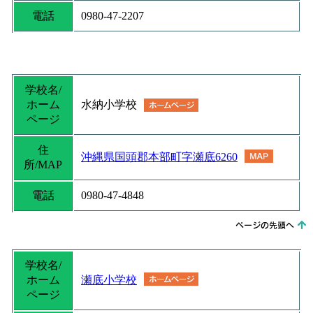
電話
0980-47-2207
学校名/
ホーム
水納小学校
ページ
住
沖縄県国頭郡本部町字瀬底6260
所/MAP
電話
0980-47-4848
学校名/
ホーム
瀬底小学校
ページ