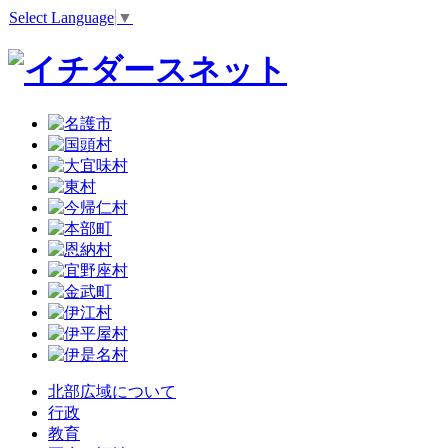
Select Language
▼
北部広域について
行政
教育