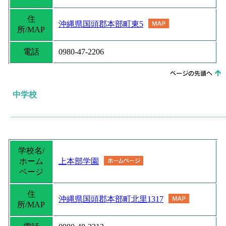
住
沖縄県国頭郡本部町東5
所/MAP
電話
0980-47-2206
中学校
学校名/
ホーム
上本部学園
ページ
住
沖縄県国頭郡本部町北里1317
所/MAP