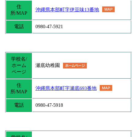
住
沖縄県本部町字伊豆味13番地
所/MAP
電話
0980-47-5921
学校名/
ホーム
瀬底幼稚園
ページ
住
沖縄県本部町字瀬底693番地
所/MAP
電話
0980-47-5918