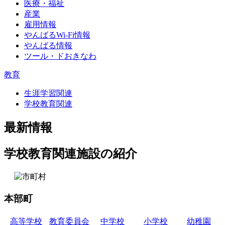
医療・福祉
産業
雇用情報
やんばるWi-Fi情報
やんばる情報
ツール・ドおきなわ
教育
生涯学習関連
学校教育関連
最新情報
学校教育関連施設の紹介
本部町
高等学校
教育委員会
中学校
小学校
幼稚園