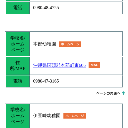
電話
0980-48-4755
学校名/
ホーム
本部幼稚園
ページ
住
沖縄県国頭郡本部町東605
所/MAP
電話
0980-47-3165
学校名/
ホーム
伊豆味幼稚園
ページ