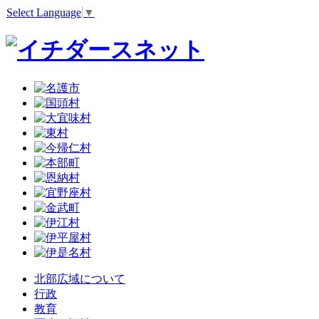
Select Language
▼
北部広域について
行政
教育