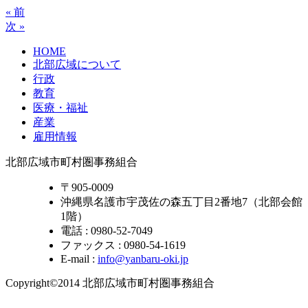
« 前
次 »
HOME
北部広域について
行政
教育
医療・福祉
産業
雇用情報
北部広域市町村圏事務組合
〒905-0009
沖縄県名護市宇茂佐の森五丁目2番地7（北部会館
1階）
電話 : 0980-52-7049
ファックス : 0980-54-1619
E-mail :
info@yanbaru-oki.jp
Copyright©2014 北部広域市町村圏事務組合