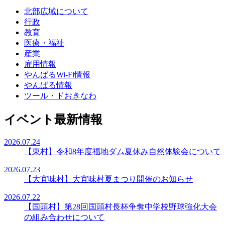
北部広域について
行政
教育
医療・福祉
産業
雇用情報
やんばるWi-Fi情報
やんばる情報
ツール・ドおきなわ
イベント最新情報
2026.07.24
【東村】令和8年度福地ダム夏休み自然体験会について
2026.07.23
【大宜味村】大宜味村夏まつり開催のお知らせ
2026.07.22
【国頭村】第28回国頭村長杯争奪中学校野球強化大会
の組み合わせについて