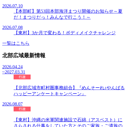
2026.07.10
【本部町】第53回本部海洋まつり開催のお知らせ～夏
だ！まつりだっ！みんなで行こう！～
2026.07.08
【東村】3か月で変わる！ボディメイクチャレンジ
一覧はこちら
北部広域最新情報
2026.04.24
~2027.03.31
【北部広域市町村圏事務組合】『めんそーれ♪やんばる
ハッピーアンケートキャンペーン』
2026.08.07
【東村】沖縄の米軍関連施設で石綿（アスベスト）に
さらされる仕事をしていた方とそのご家族・ご遺族の