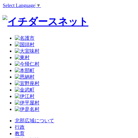
Select Language
▼
北部広域について
行政
教育