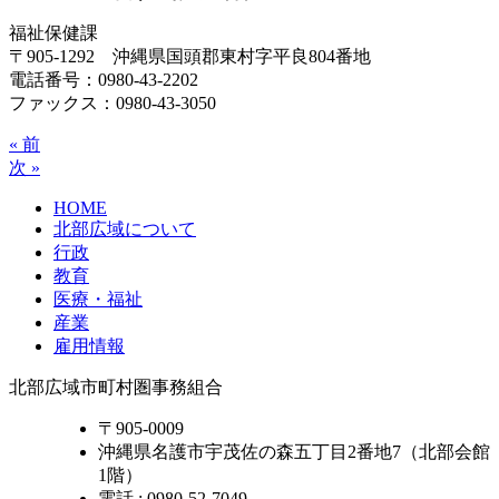
福祉保健課
〒905-1292 沖縄県国頭郡東村字平良804番地
電話番号：0980-43-2202
ファックス：0980-43-3050
« 前
次 »
HOME
北部広域について
行政
教育
医療・福祉
産業
雇用情報
北部広域市町村圏事務組合
〒905-0009
沖縄県名護市宇茂佐の森五丁目2番地7（北部会館
1階）
電話 : 0980-52-7049